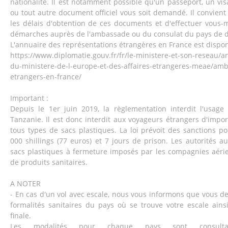
nationalité. Il est notamment possible qu'un passeport, un vis
ou tout autre document officiel vous soit demandé. Il convient
les délais d'obtention de ces documents et d'effectuer vous
démarches auprès de l'ambassade ou du consulat du pays de d
L'annuaire des représentations étrangères en France est disponib
https://www.diplomatie.gouv.fr/fr/le-ministere-et-son-reseau/a
du-ministere-de-l-europe-et-des-affaires-etrangeres-meae/amb
etrangers-en-france/
Important :
Depuis le 1er juin 2019, la règlementation interdit l'usage
Tanzanie. Il est donc interdit aux voyageurs étrangers d'impo
tous types de sacs plastiques. La loi prévoit des sanctions po
000 shillings (77 euros) et 7 jours de prison. Les autorités a
sacs plastiques à fermeture imposés par les compagnies aéri
de produits sanitaires.
A NOTER
- En cas d'un vol avec escale, nous vous informons que vous d
formalités sanitaires du pays où se trouve votre escale ains
finale.
Les modalités pour chaque pays sont consult