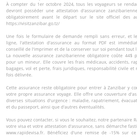
À compter du 1er octobre 2024, tous les voyageurs se rendan
devront posséder une attestation d'assurance zanzibarienne
obligatoirement avant le départ sur le site officiel des a
https://visitzanzibar.go.tz/
Une fois le formulaire de demande rempli sans erreur, et l
ligne, l'attestation d'assurance au format PDF est immédiat
conseillé de l'imprimer et de la conserver sur soi pendant tout l
La nouvelle assurance zanzibarienne obligatoire coûte 44$ 
pour un mineur. Elle couvre les frais médicaux, accidents, ra
bagages, vol et perte, frais juridiques, responsabilité civile et
fois délivrée.
Cette assurance reste obligatoire pour entrer à Zanzibar y c
votre propre assurance voyage. Elle offre une couverture d'
diverses situations d'urgence : maladie, rapatriement, évacua
et du passeport, ainsi que d'autres éventualités.
Vous pouvez contacter, si vous le souhaitez, notre partenaire R
votre visa et votre attestation d'assurance, sans démarche fastid
www.rapidevisa.fr. Bénéficiez d'une remise de -15% sur c