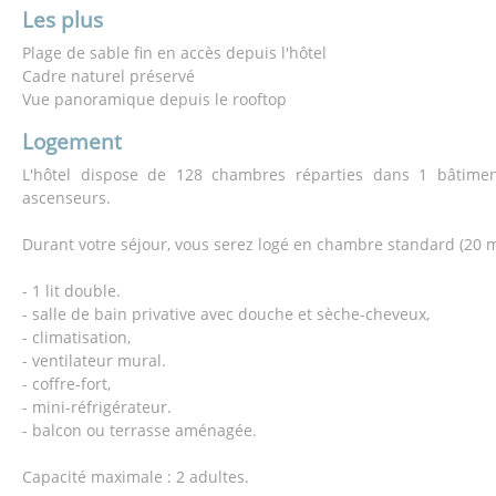
Les plus
Plage de sable fin en accès depuis l'hôtel
Cadre naturel préservé
Vue panoramique depuis le rooftop
Logement
L'hôtel dispose de 128 chambres réparties dans 1 bâtime
ascenseurs.
Durant votre séjour, vous serez logé en chambre standard (20 m
- 1 lit double.
- salle de bain privative avec douche et sèche-cheveux,
- climatisation,
- ventilateur mural.
- coffre-fort,
- mini-réfrigérateur.
- balcon ou terrasse aménagée.
Capacité maximale : 2 adultes.