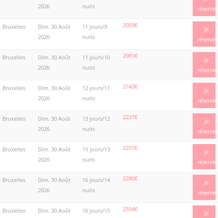
2026
nuits
réserve
2003€
Bruxelles
Dim. 30 Août
11 jours/9
Je
2026
nuits
réserve
2081€
Bruxelles
Dim. 30 Août
11 jours/10
Je
2026
nuits
réserve
2142€
Bruxelles
Dim. 30 Août
12 jours/11
Je
2026
nuits
réserve
2237€
Bruxelles
Dim. 30 Août
13 jours/12
Je
2026
nuits
réserve
2251€
Bruxelles
Dim. 30 Août
15 jours/13
Je
2026
nuits
réserve
2280€
Bruxelles
Dim. 30 Août
16 jours/14
Je
2026
nuits
réserve
2554€
Bruxelles
Dim. 30 Août
16 jours/15
Je