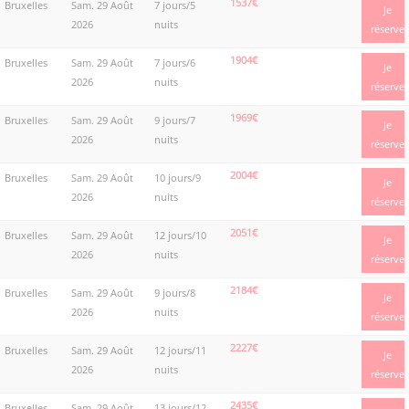
1537€
Bruxelles
Sam. 29 Août
7 jours/5
Je
2026
nuits
réserve
1904€
Bruxelles
Sam. 29 Août
7 jours/6
Je
2026
nuits
réserve
1969€
Bruxelles
Sam. 29 Août
9 jours/7
Je
2026
nuits
réserve
2004€
Bruxelles
Sam. 29 Août
10 jours/9
Je
2026
nuits
réserve
2051€
Bruxelles
Sam. 29 Août
12 jours/10
Je
2026
nuits
réserve
2184€
Bruxelles
Sam. 29 Août
9 jours/8
Je
2026
nuits
réserve
2227€
Bruxelles
Sam. 29 Août
12 jours/11
Je
2026
nuits
réserve
2435€
Bruxelles
Sam. 29 Août
13 jours/12