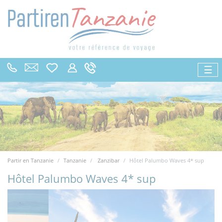
☰
Partir en Tanzanie
Tanzanie
Zanzibar
Hôtel Palumbo Waves 4* sup
Hôtel Palumbo Waves 4* sup