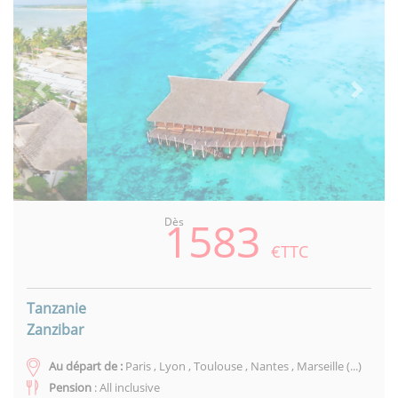
Previous
Next
1583
Dès
€TTC
Tanzanie
Zanzibar
Au départ de :
Paris , Lyon , Toulouse , Nantes , Marseille (...)
Pension
: All inclusive