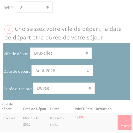
Bébés
2
Choississez votre ville de départ, la date
de départ et la durée de votre séjour
Ville de départ
Date de départ
Durée du sejour
Ville de
départ
Date de Départ
Durée
PrixTT/Pers.
Réduction
1919€
Bruxelles
Mer. 19 Août
8 jours/5
Je
2026
nuits
réserve