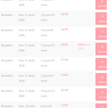
Je
2026
nuits
réserve
2616€
Bruxelles
Ven. 21 Août
14 jours/12
Je
2026
nuits
réserve
2627€
Bruxelles
Ven. 21 Août
10 jours/8
Je
2026
nuits
réserve
2662€
3409€
soit
Bruxelles
Ven. 21 Août
16 jours/13
Je
-22%
2026
nuits
réserve
2713€
Bruxelles
Ven. 21 Août
12 jours/10
Je
2026
nuits
réserve
2760€
Bruxelles
Ven. 21 Août
12 jours/11
Je
2026
nuits
réserve
3015€
Bruxelles
Ven. 21 Août
15 jours/14
Je
2026
nuits
réserve
2187€
Bruxelles
Sam. 22 Août
6 jours/5
Je