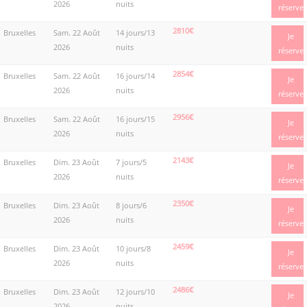
2026
nuits
réserve
2810€
Bruxelles
Sam. 22 Août
14 jours/13
Je
2026
nuits
réserve
2854€
Bruxelles
Sam. 22 Août
16 jours/14
Je
2026
nuits
réserve
2956€
Bruxelles
Sam. 22 Août
16 jours/15
Je
2026
nuits
réserve
2143€
Bruxelles
Dim. 23 Août
7 jours/5
Je
2026
nuits
réserve
2350€
Bruxelles
Dim. 23 Août
8 jours/6
Je
2026
nuits
réserve
2459€
Bruxelles
Dim. 23 Août
10 jours/8
Je
2026
nuits
réserve
2486€
Bruxelles
Dim. 23 Août
12 jours/10
Je
2026
nuits