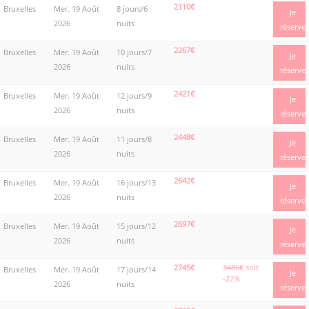
2110€
Bruxelles
Mer. 19 Août
8 jours/6
Je
2026
nuits
réserve
2267€
Bruxelles
Mer. 19 Août
10 jours/7
Je
2026
nuits
réserve
2421€
Bruxelles
Mer. 19 Août
12 jours/9
Je
2026
nuits
réserve
2448€
Bruxelles
Mer. 19 Août
11 jours/8
Je
2026
nuits
réserve
2642€
Bruxelles
Mer. 19 Août
16 jours/13
Je
2026
nuits
réserve
2697€
Bruxelles
Mer. 19 Août
15 jours/12
Je
2026
nuits
réserve
2745€
3486€
soit
Bruxelles
Mer. 19 Août
17 jours/14
Je
-22%
2026
nuits
réserve