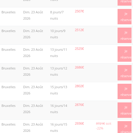
réserve
2507€
Bruxelles
Dim. 23 Août
8 jours/7
Je
2026
nuits
réserve
2512€
Bruxelles
Dim. 23 Août
10 jours/9
Je
2026
nuits
réserve
2525€
Bruxelles
Dim. 23 Août
13 jours/11
Je
2026
nuits
réserve
2686€
Bruxelles
Dim. 23 Août
13 jours/12
Je
2026
nuits
réserve
2802€
Bruxelles
Dim. 23 Août
15 jours/13
Je
2026
nuits
réserve
2876€
Bruxelles
Dim. 23 Août
16 jours/14
Je
2026
nuits
réserve
2936€
3721€
soit
Bruxelles
Dim. 23 Août
16 jours/15
Je
-22%
2026
nuits
réserve