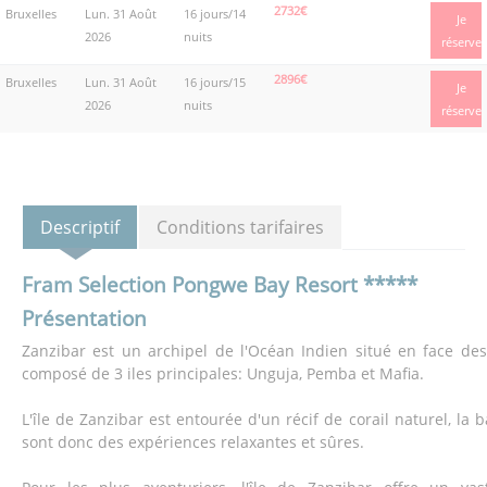
2732€
Bruxelles
Lun. 31 Août
16 jours/14
Je
2026
nuits
réserve
2896€
Bruxelles
Lun. 31 Août
16 jours/15
Je
2026
nuits
réserve
Descriptif
Conditions tarifaires
Fram Selection Pongwe Bay Resort *****
Présentation
Zanzibar est un archipel de l'Océan Indien situé en face de
composé de 3 iles principales: Unguja, Pemba et Mafia.
L'île de Zanzibar est entourée d'un récif de corail naturel, la 
sont donc des expériences relaxantes et sûres.