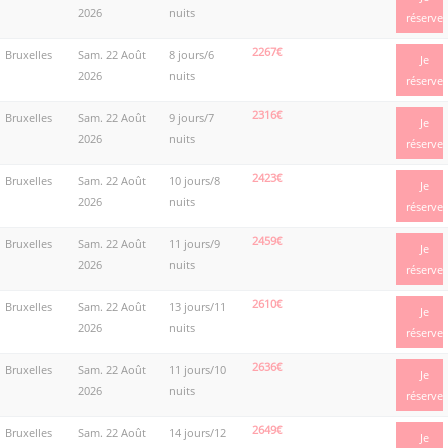
2026
nuits
réserve
2267€
Bruxelles
Sam. 22 Août
8 jours/6
Je
2026
nuits
réserve
2316€
Bruxelles
Sam. 22 Août
9 jours/7
Je
2026
nuits
réserve
2423€
Bruxelles
Sam. 22 Août
10 jours/8
Je
2026
nuits
réserve
2459€
Bruxelles
Sam. 22 Août
11 jours/9
Je
2026
nuits
réserve
2610€
Bruxelles
Sam. 22 Août
13 jours/11
Je
2026
nuits
réserve
2636€
Bruxelles
Sam. 22 Août
11 jours/10
Je
2026
nuits
réserve
2649€
Bruxelles
Sam. 22 Août
14 jours/12
Je