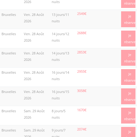
2026
nuits
réserve
2549€
Bruxelles
Ven. 28 Août
13 jours/11
Je
2026
nuits
réserve
2688€
Bruxelles
Ven. 28 Août
14 jours/12
Je
2026
nuits
réserve
2853€
Bruxelles
Ven. 28 Août
14 jours/13
Je
2026
nuits
réserve
2955€
Bruxelles
Ven. 28 Août
16 jours/14
Je
2026
nuits
réserve
3058€
Bruxelles
Ven. 28 Août
16 jours/15
Je
2026
nuits
réserve
1670€
Bruxelles
Sam. 29 Août
8 jours/5
Je
2026
nuits
réserve
2074€
Bruxelles
Sam. 29 Août
9 jours/7
Je
2026
nuits