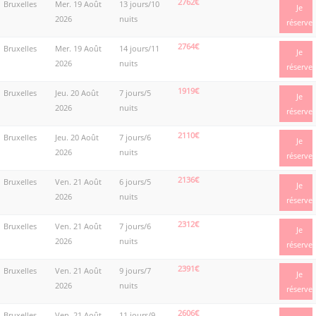
2762€
Bruxelles
Mer. 19 Août
13 jours/10
Je
2026
nuits
réserve
2764€
Bruxelles
Mer. 19 Août
14 jours/11
Je
2026
nuits
réserve
1919€
Bruxelles
Jeu. 20 Août
7 jours/5
Je
2026
nuits
réserve
2110€
Bruxelles
Jeu. 20 Août
7 jours/6
Je
2026
nuits
réserve
2136€
Bruxelles
Ven. 21 Août
6 jours/5
Je
2026
nuits
réserve
2312€
Bruxelles
Ven. 21 Août
7 jours/6
Je
2026
nuits
réserve
2391€
Bruxelles
Ven. 21 Août
9 jours/7
Je
2026
nuits
réserve
2606€
Bruxelles
Ven. 21 Août
11 jours/9