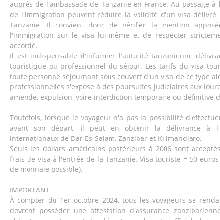
auprès de l'ambassade de Tanzanie en France. Au passage à la f
de l'immigration peuvent réduire la validité d'un visa déliv
Tanzanie. Il convient donc de vérifier la mention apposé
l'immigration sur le visa lui-même et de respecter strictem
accordé.
Il est indispensable d'informer l'autorité tanzanienne délivra
touristique ou professionnel du séjour. Les tarifs du visa tou
toute personne séjournant sous couvert d'un visa de ce type al
professionnelles s'expose à des poursuites judiciaires aux lou
amende, expulsion, voire interdiction temporaire ou définitive du
Toutefois, lorsque le voyageur n'a pas la possibilité d'effect
avant son départ, il peut en obtenir la délivrance à l'
internationaux de Dar-Es-Salam, Zanzibar et Kilimandjaro.
Seuls les dollars américains postérieurs à 2006 sont accept
frais de visa à l'entrée de la Tanzanie. Visa touriste = 50 eur
de monnaie possible).
IMPORTANT
À compter du 1er octobre 2024, tous les voyageurs se rendan
devront posséder une attestation d'assurance zanzibarienne