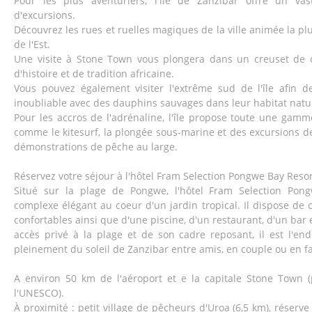
Pour les plus aventuriers, l'île de Zanzibar offre un vast
d'excursions.
Découvrez les rues et ruelles magiques de la ville animée la pl
de l'Est.
Une visite à Stone Town vous plongera dans un creuset de cu
d'histoire et de tradition africaine.
Vous pouvez également visiter l'extrême sud de l'île afin d
inoubliable avec des dauphins sauvages dans leur habitat natu
Pour les accros de l'adrénaline, l'île propose toute une gam
comme le kitesurf, la plongée sous-marine et des excursions d
démonstrations de pêche au large.
Réservez votre séjour à l'hôtel Fram Selection Pongwe Bay Resor
Situé sur la plage de Pongwe, l'hôtel Fram Selection Pon
complexe élégant au coeur d'un jardin tropical. Il dispose de
confortables ainsi que d'une piscine, d'un restaurant, d'un bar 
accès privé à la plage et de son cadre reposant, il est l'endr
pleinement du soleil de Zanzibar entre amis, en couple ou en fa
A environ 50 km de l'aéroport et e la capitale Stone Town 
l'UNESCO).
À proximité : petit village de pêcheurs d'Uroa (6,5 km), réserve 