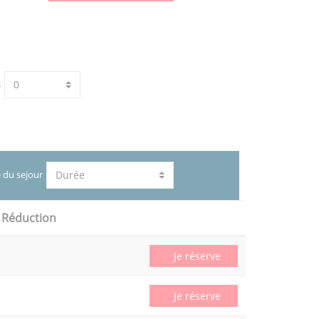
s
 du sejour
Réduction
Je réserve
Je réserve