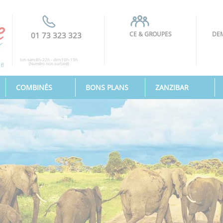
CE & GROUPES
DEM
01 73 323 323
lun-sam:8h-22h - dim:10h-19h
(Numéro non surtaxé)
COMBINÉS
BONS PLANS
ZANZIBAR