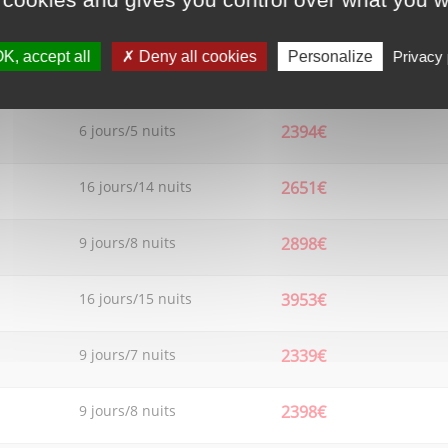
8 jours/6 nuits
2304€
K, accept all
Deny all cookies
Personalize
Privacy 
11 jours/9 nuits
2370€
6 jours/5 nuits
2394€
16 jours/14 nuits
2651€
9 jours/8 nuits
2898€
16 jours/15 nuits
3953€
9 jours/7 nuits
2339€
9 jours/8 nuits
2398€