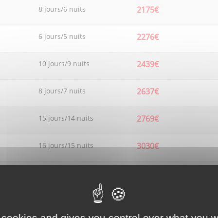
8 jours/6 nuits
2175€
6 jours/5 nuits
2276€
10 jours/9 nuits
2439€
8 jours/7 nuits
2637€
15 jours/14 nuits
2769€
16 jours/15 nuits
3030€
10 jours/8 nuits
3121€
9 jours/7 nuits
2205€
 cookies and gives you control over what you w