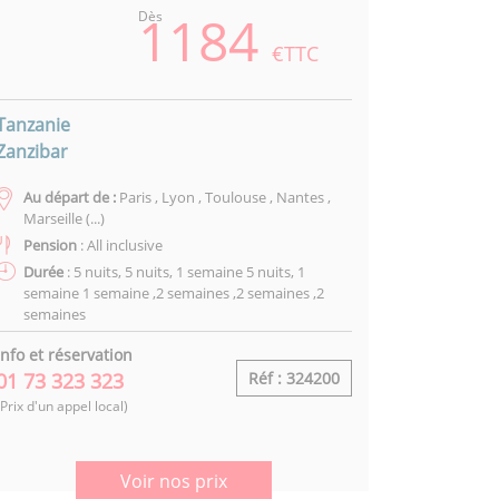
1184
Dès
€TTC
Tanzanie
Zanzibar
Au départ de :
Paris , Lyon , Toulouse , Nantes ,
Marseille (...)
Pension
: All inclusive
Durée
: 5 nuits, 5 nuits, 1 semaine 5 nuits, 1
semaine 1 semaine ,2 semaines ,2 semaines ,2
semaines
Info et réservation
01 73 323 323
Réf : 324200
(Prix d'un appel local)
Voir nos prix